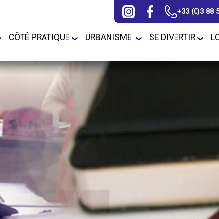
+33 (0)3 88 
CÔTÉ PRATIQUE
URBANISME
SE DIVERTIR
L
 horaires
CCAS / Actions /
Elections
Construire à Duppigheim
Fibre optique
Associations
Plan Lo
services sociaux
(PLU)
unicipaux
Enquête(s) Publique(s)
Teleservice/depot
Jeunesse / Ados
Fetes de rue / voi
ts
APC (Agence Postale
dossiers
Communale)
La Commune
Liens utiles
Sports et Loisirs
 communaux
Bibliothèque
Le Conseil
Numéros d'urgence
Municipal/Délibérations
Chasse/Pêche
Ramoneurs
s
Police Municipale
tives
Communauté de
Pluricommunale
Recensement de la
Communes
population
Travaux
ion
Ecoles/Education/Petite
Santé
sur les
Enfance
GCO Grand
ajeurs
Contournement Ouest
Sécurité