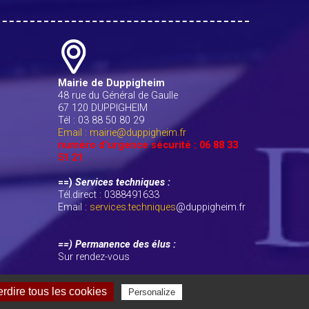
Mairie de Duppigheim
48 rue du Général de Gaulle
67 120 DUPPIGHEIM
Tél : 03 88 50 80 29
Email : mairie@duppigheim.fr
numéro d'urgence sécurité : 06 88 33
51 21
==)
Services techniques :
Tél.direct : 0388491633
Email :
services.techniques
@duppigheim.fr
==) Permanence des élus :
Sur rendez-vous
erdire tous les cookies
Personalize