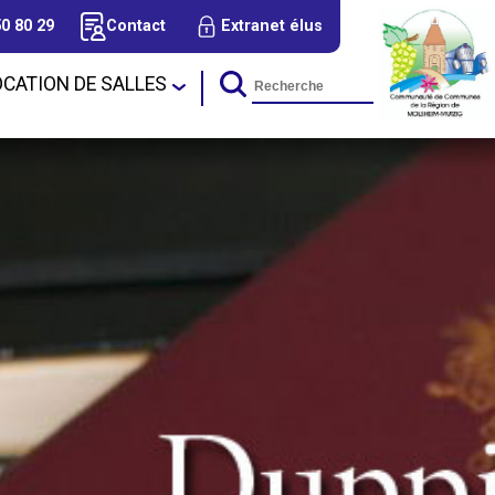
50 80 29
Contact
Extranet élus
OCATION DE SALLES
cal d'Urbanisme
Tourisme et Animations
sins
Nos méritants