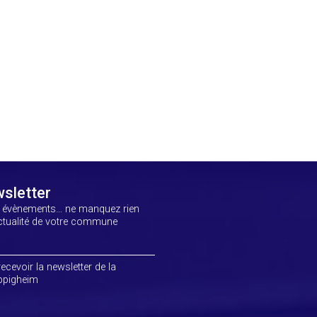
sletter
, évènements… ne manquez rien
actualité de votre commune
ecevoir la newsletter de la
pigheim