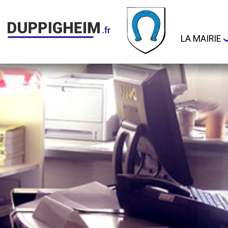
LA MAIRIE
Adresse et
Arretes M
Permanen
Bulletins
Cimetière
Démarche
administra
Document
d'Informat
Communal 
Risques M