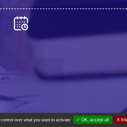
 control over what you want to activate
✓ OK, accept all
X Int