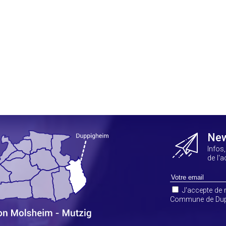
New
Infos
de l'
J'accepte de r
Commune de Dup