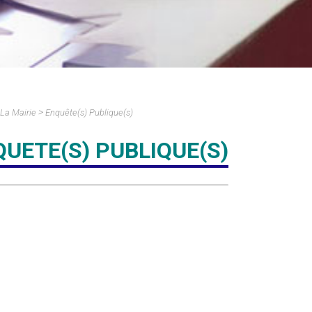
Commerces, Artisans,
Entreprises & Emploi
Seniors
Environnement /
Transports
Déchetterie
>
La Mairie
Enquête(s) Publique(s)
UETE(S) PUBLIQUE(S)