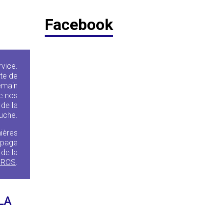
Facebook
rvice.
te de
demain
de nos
 de la
ruche.
ières
a page
de la
UROS
.
LA