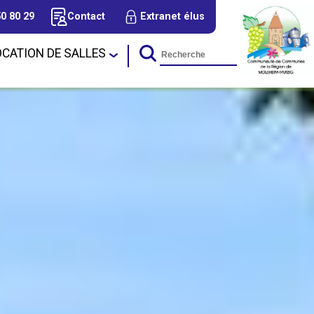
50 80 29
Contact
Extranet élus
OCATION DE SALLES
cal d'Urbanisme
Tourisme et Animations
sins
Nos méritants