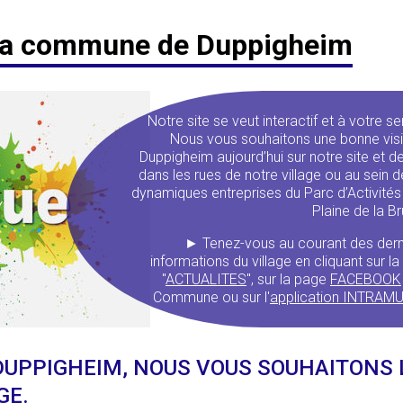
e la commune de Duppigheim
Notre site se veut interactif et à votre se
Nous vous souhaitons une bonne visi
Duppigheim aujourd’hui sur notre site et 
dans les rues de notre village ou au sein 
dynamiques entreprises du Parc d’Activités
Plaine de la B
► Tenez-vous au courant des dern
informations du village en cliquant sur l
"
ACTUALITES
", sur la page
FACEBOOK
Commune ou sur l'
application INTRAM
UPPIGHEIM, NOUS VOUS SOUHAITONS 
GE.