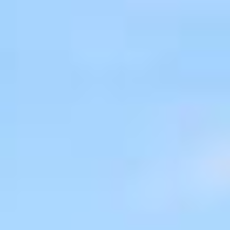
Commerces, Artisans,
Entreprises & Emploi
Seniors
Environnement /
Transports
Déchetterie