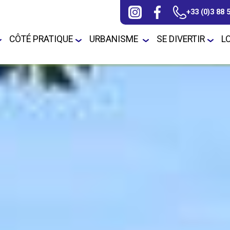
+33 (0)3 88 
CÔTÉ PRATIQUE
URBANISME
SE DIVERTIR
L
 horaires
CCAS / Actions /
Elections
Construire à Duppigheim
Fibre optique
Associations
Plan Lo
services sociaux
(PLU)
unicipaux
Enquête(s) Publique(s)
Teleservice/depot
Jeunesse / Ados
Fetes de rue / voi
ts
APC (Agence Postale
dossiers
Communale)
La Commune
Liens utiles
Sports et Loisirs
 communaux
Bibliothèque
Le Conseil
Numéros d'urgence
Municipal/Délibérations
Chasse/Pêche
Ramoneurs
s
Police Municipale
tives
Communauté de
Pluricommunale
Recensement de la
Communes
population
Travaux
ion
Ecoles/Education/Petite
Santé
sur les
Enfance
GCO Grand
ajeurs
Contournement Ouest
Sécurité