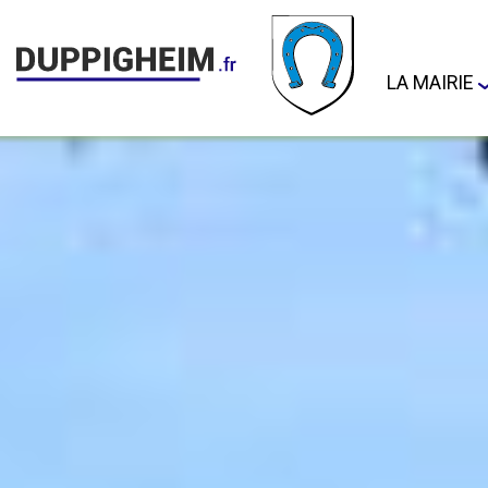
LA MAIRIE
Adresse et
Arretes M
Permanen
Bulletins
Cimetière
Démarche
administra
Document
d'Informat
Communal 
Risques M