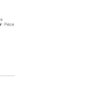
re
ir
: Pièce