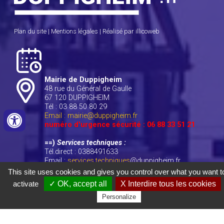
Plan du site
|
Mentions légales
|
Réalisé par illicoweb
Mairie de Duppigheim
48 rue du Général de Gaulle
67 120 DUPPIGHEIM
Tél : 03 88 50 80 29
Email : mairie@duppigheim.fr
numéro d'urgence sécurité : 06 88 33 51 21
==)
Services techniques :
Tél.direct : 0388491633
Email :
services.techniques
@duppigheim.fr
This site uses cookies and gives you control over what you want t
activate
✓ OK, accept all
X Interdire tous les cookies
==) Permanence des élus :
Sur rendez-vous
Personalize