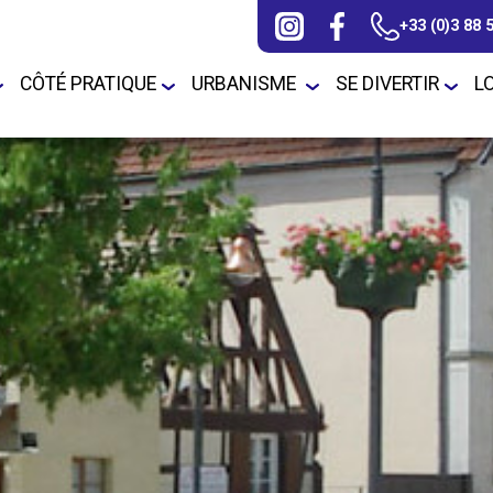
+33 (0)3 88 
CÔTÉ PRATIQUE
URBANISME
SE DIVERTIR
L
 horaires
CCAS / Actions /
Elections
Construire à Duppigheim
Fibre optique
Associations
Plan Lo
services sociaux
(PLU)
unicipaux
Enquête(s) Publique(s)
Teleservice/depot
Jeunesse / Ados
Fetes de rue / voi
ts
APC (Agence Postale
dossiers
Communale)
La Commune
Liens utiles
Sports et Loisirs
 communaux
Bibliothèque
Le Conseil
Numéros d'urgence
Municipal/Délibérations
Chasse/Pêche
Ramoneurs
s
Police Municipale
tives
Communauté de
Pluricommunale
Recensement de la
Communes
population
Travaux
ion
Ecoles/Education/Petite
Santé
sur les
Enfance
GCO Grand
ajeurs
Contournement Ouest
Sécurité