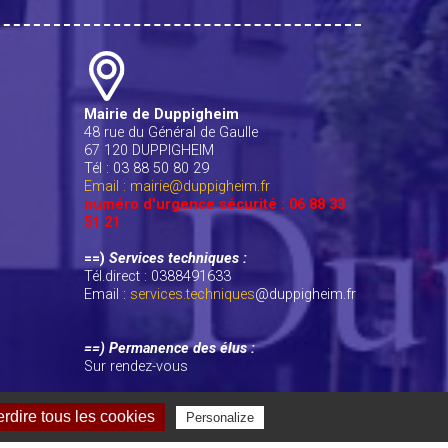
Mairie de Duppigheim
48 rue du Général de Gaulle
67 120 DUPPIGHEIM
Tél : 03 88 50 80 29
Email : mairie@duppigheim.fr
numéro d'urgence sécurité : 06 88 33
51 21
==)
Services techniques :
Tél.direct : 0388491633
Email :
services.techniques
@duppigheim.fr
==) Permanence des élus :
Sur rendez-vous
erdire tous les cookies
Personalize