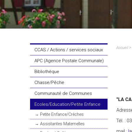
(DICRIM)
>
Accueil
CCAS / Actions / services sociaux
APC (Agence Postale Communale)
Bibliothèque
Chasse/Pêche
Communauté de Communes
"LA C
Ecoles/Education/Petite Enfance
Adress
Petite Enfance/Crèches
Tél. : 
Assistantes Maternelles
mail :
la