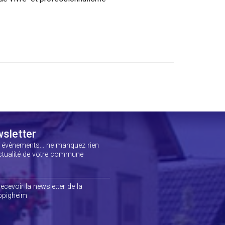
sletter
, évènements… ne manquez rien
actualité de votre commune
ecevoir la newsletter de la
pigheim