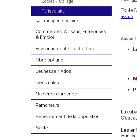
Ecoles / Collège
Toute l
Périscolaire
asso.fr
Transport scolaire
Commerces, Artisans, Entreprises
& Emploi
Accueil 
Environnement / Déchetterie
L
Fibre optique
Jeunesse / Ados
M
Liens utiles
P
Numéros d'urgence
Ramoneurs
La caba
Recensement de la population
C’est a
Santé
Les enf
jour, i