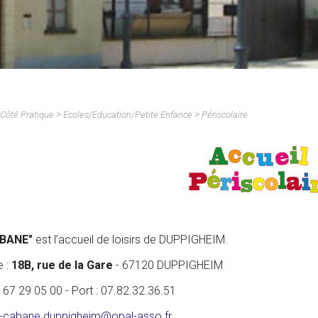
Commerces, Artisans,
Entreprises & Emploi
Seniors
Environnement /
Transports
Déchetterie
>
>
Côté Pratique
Ecoles/Education/Petite Enfance
Périscolaire
ABANE"
est l’accueil de loisirs de DUPPIGHEIM.
e :
18B, rue de la Gare
- 67120 DUPPIGHEIM
03 67 29 05 00 - Port : 07.82.32.36.51
-cabane.duppigheim@opal-asso.fr