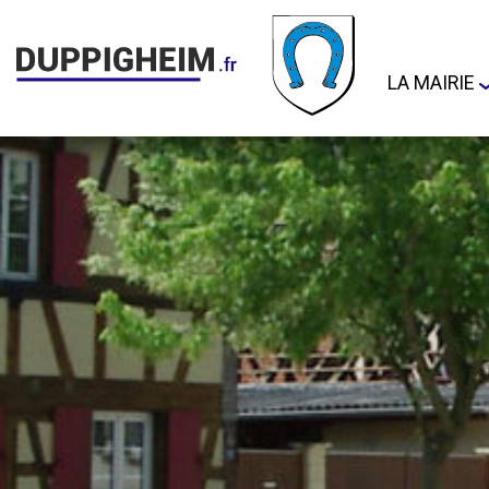
LA MAIRIE
Adresse et
Arretes M
Permanen
Bulletins
Cimetière
Démarche
administra
Document
d'Informat
Communal 
Risques M