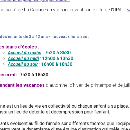
'actualité de La Cabane en vous inscrivant sur le site de l'OPAL :
w
des enfants de 3 à 12 ans - nouveaux horaires :
es jours d'écoles
:
Accueil du matin
:
7h20 à 8h30
Accueil du midi
:
12h00 à 13h30
Accueil du soir
:
16h00 à 18h30
ercredi
:
7h20 à 18h30
endant les vacances
d'automne, d'hiver, de printemps et de juille
ne est un lieu de vie en collectivité ou chaque enfant a sa place.
ussi un lieu de détente et décompression pour l’enfant.
ants évoluent au fil de l’année sur différents thèmes que l’équi
ls retrouvent le dynamisme d’une équipe d’animation qui mêle joi