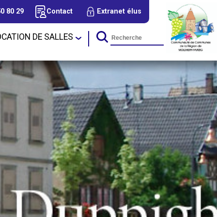
50 80 29
Contact
Extranet élus
OCATION DE SALLES
cal d'Urbanisme
Tourisme et Animations
sins
Nos méritants